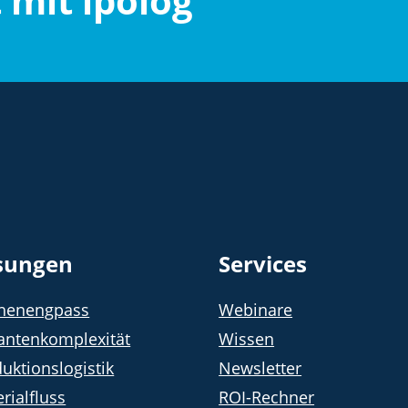
t mit ipolog
sungen
Services
chenengpass
Webinare
antenkomplexität
Wissen
uktionslogistik
Newsletter
rialfluss
ROI-Rechner