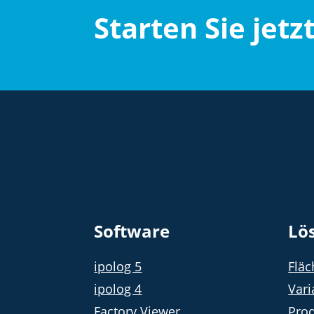
Starten Sie jetz
Software
Lö
ipolog 5
Flä
ipolog 4
Vari
Factory Viewer
Prod