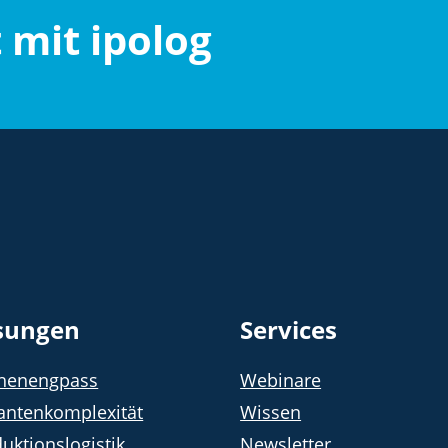
t mit ipolog
sungen
Services
chenengpass
Webinare
antenkomplexität
Wissen
uktionslogistik
Newsletter