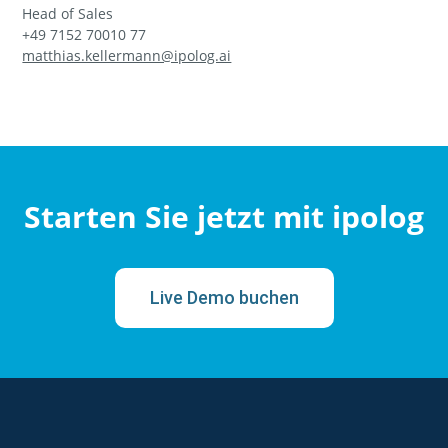
ä
Head of Sales
n
+49 7152 70010 77
d
matthias.kellermann@ipolog.ai
n
i
s
E
-
M
a
i
Starten Sie jetzt mit ipolog
l
-
A
d
r
Live Demo buchen
e
s
s
e