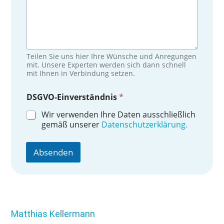
f
o
n
n
u
m
Teilen Sie uns hier Ihre Wünsche und Anregungen
m
mit. Unsere Experten werden sich dann schnell
e
mit Ihnen in Verbindung setzen.
r
D
DSGVO-Einverständnis
*
S
G
Wir verwenden Ihre Daten ausschließlich
V
gemäß unserer
Datenschutzerklärung.
O
-
E
Absenden
i
n
v
e
r
s
Matthias Kellermann
t