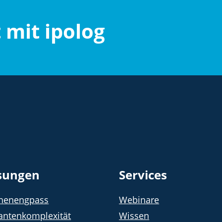
t mit ipolog
sungen
Services
chenengpass
Webinare
antenkomplexität
Wissen