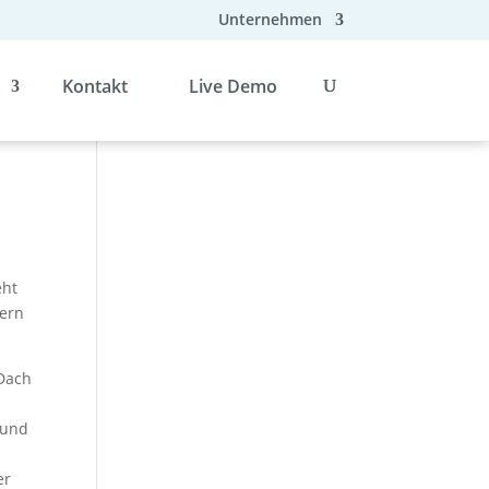
Unternehmen
s
Kontakt
Live Demo
eht
dern
 Dach
 und
.
er