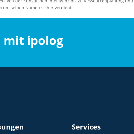
en, von der Künstlichen Intelligenz bis zu Ressourcenplanung und
orum seinen Namen sicher verdient.
t mit ipolog
sungen
Services