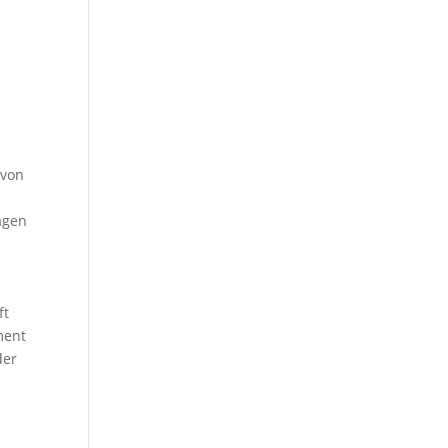
 von
agen
ft
ment
der