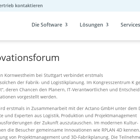
ertrieb kontaktieren
Die Software
Lösungen
Service
ovationsforum
in Kornwestheim bei Stuttgart verbindet erstmals
olchen der Fabrik- und Logistikplanung. Im Kongresszentrum K g
t“, deren Chancen den Planern, IT-Verantwortlichen und Entschei
ationen vorgestellt werden.
wird erstmals in Zusammenarbeit mit der Actano GmbH unter dem
nte und Experten aus Logistik, Produktion und Projektmanagement
erausforderungen der Zukunft auszutauschen. Im modernen Kultur-
nen die Besucher gemeinsame Innovationen wie RPLAN 4D kennen
indung von Projektmanagement und 3D-Fabrikplanung. Die Teilnehm