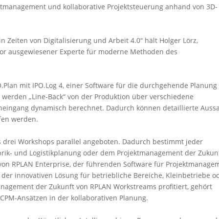
ojektmanagement und kollaborative Projektsteuerung anhand von 3D-
eiten von Digitalisierung und Arbeit 4.0“ hält Holger Lörz,
tor ausgewiesener Experte für moderne Methoden des
.Plan mit IPO.Log 4, einer Software für die durchgehende Planung
e werden „Line-Back“ von der Produktion über verschiedene
neingang dynamisch berechnet. Dadurch können detaillierte Auss
ffen werden.
s drei Workshops parallel angeboten. Dadurch bestimmt jeder
 Fabrik- und Logistikplanung oder dem Projektmanagement der Zukun
 von RPLAN Enterprise, der führenden Software für Projektmanage
 der innovativen Lösung für betriebliche Bereiche, Kleinbetriebe o
tmanagement der Zukunft von RPLAN Workstreams profitiert, gehört
CPM-Ansätzen in der kollaborativen Planung.