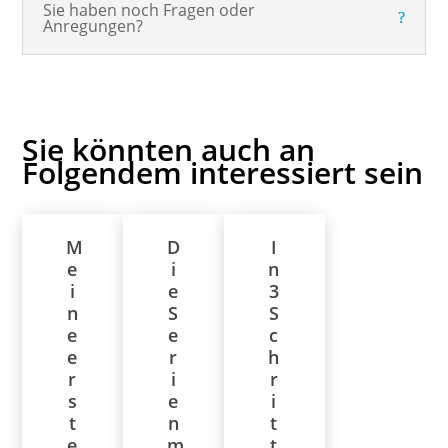
Sie haben noch Fragen oder
Anregungen?
Sie könnten auch an
Folgendem interessiert sein
M
D
I
e
i
n
i
e
3
n
S
S
e
e
c
e
r
h
r
i
r
s
e
i
t
n
t
e
m
t