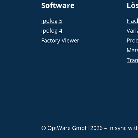
Software
Lö
ipolog 5
Flä
ipolog 4
Vari
Factory Viewer
Prod
Mate
Tra
© OptWare GmbH 2026 – in sync with