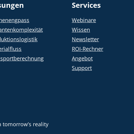
sungen
Services
chenengpass
Webinare
antenkomplexität
Wissen
uktionslogistik
Newsletter
rialfluss
ROI-Rechner
nsportberechnung
Angebot
Support
 tomorrow’s reality