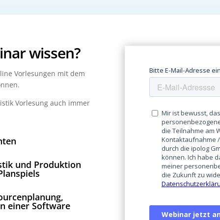
inar
wissen
?
nline Vorlesungen mit dem
önnen.
gistik Vorlesung auch immer
nten
stik und Produktion
Planspiels
sourcenplanung,
in einer Software