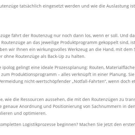
outenzüge tatsächlich eingesetzt werden und wie die Auslastung ist
züge fährt der Routenzug nur noch dann los, wenn er soll. Und da
Routenzüge an das jeweilige Produktprogramm gekoppelt sind, ist e
ben wir Ihnen ein wirkungsvolles Werkzeug an die Hand, mit dem 
Aber ohne Routenzüge als Back-Up zu halten.
ipolog gelingt eine ideale Prozessplanung: Routen, Materialfläch
n zum Produktionsprogramm – alles verknüpft in einer Planung. S
r Vermeidung nicht-wertschöpfender „Notfall-Fahrten“, wenn doch e
Sie, wie die Ressourcen aussehen, die mit den Routenzügen zu tran
 die genaue Anordnung und Positionierung von Sachnummern in den
lieren und optimieren.
ompletten Logistikprozesse beginnen? Machen Sie jetzt den ersten 