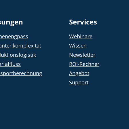
sungen
Services
chenengpass
Webinare
antenkomplexität
Wissen
uktionslogistik
Newsletter
rialfluss
ROI-Rechner
nsportberechnung
Angebot
Support