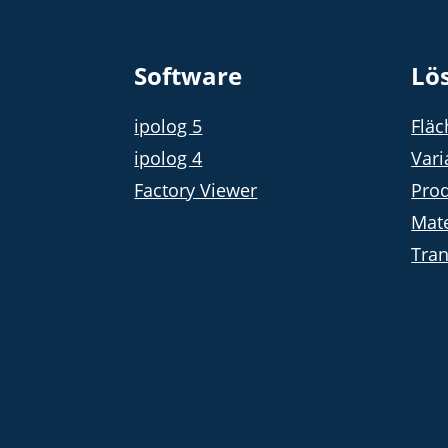
Software
Lö
ipolog 5
Flä
ipolog 4
Vari
Factory Viewer
Prod
Mate
Tra