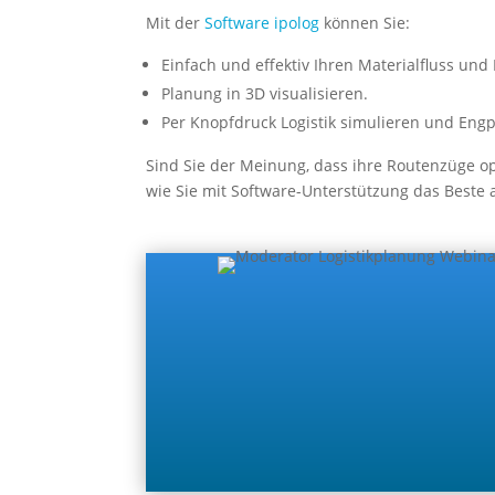
Mit der
Software ipolog
können Sie:
Einfach und effektiv Ihren Materialfluss un
Planung in 3D visualisieren.
Per Knopfdruck Logistik simulieren und Engpä
Sind Sie der Meinung, dass ihre Routenzüge op
wie Sie mit Software-Unterstützung das Beste 